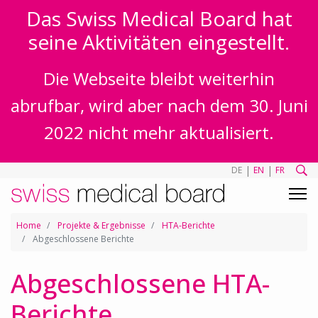
Das Swiss Medical Board hat
seine Aktivitäten eingestellt.
Die Webseite bleibt weiterhin
abrufbar, wird aber nach dem 30. Juni
2022 nicht mehr aktualisiert.
|
|
DE
EN
FR
Home
Projekte & Ergebnisse
HTA-Berichte
Abgeschlossene Berichte
Abgeschlossene HTA-
Berichte