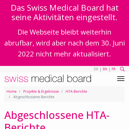
Das Swiss Medical Board hat
seine Aktivitäten eingestellt.
Die Webseite bleibt weiterhin
abrufbar, wird aber nach dem 30. Juni
2022 nicht mehr aktualisiert.
|
|
DE
EN
FR
Home
Projekte & Ergebnisse
HTA-Berichte
Abgeschlossene Berichte
Abgeschlossene HTA-
Berichte