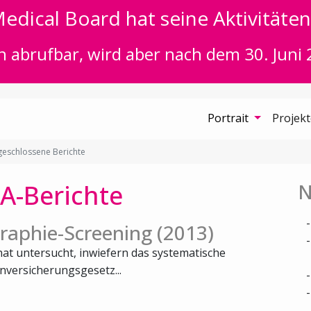
edical Board hat seine Aktivitäten 
n abrufbar, wird aber nach dem 30. Juni 
Portrait
Projek
eschlossene Berichte
A-Berichte
N
aphie-Screening (2013)
at untersucht, inwiefern das systematische
versicherungsgesetz...