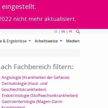
eingestellt.
2022 nicht mehr aktualisiert.
|
|
DE
EN
FR
te & Ergebnisse
Arbeitsweise
Medien
ach Fachbereich filtern:
Angiologie (Krankheiten der Gefässe)
Dermatologie (Haut- und
Geschlechtskrankheiten)
Endokrinologie (Stoffwechselkrankheiten)
Gastroenterologie (Magen-Darm-
Krankheiten)