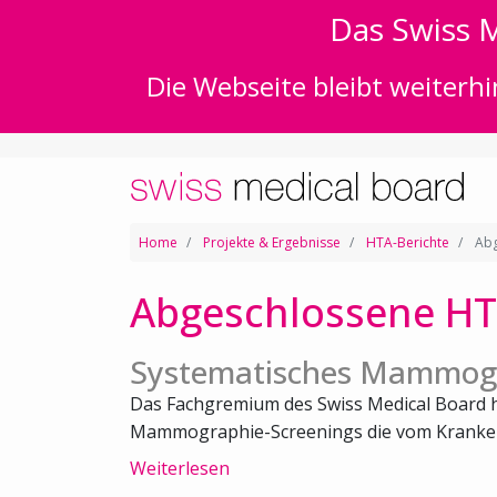
Das Swiss M
Die Webseite bleibt weiterhi
Home
Projekte & Ergebnisse
HTA-Berichte
Abg
Abgeschlossene HT
Systematisches Mammogr
Das Fachgremium des Swiss Medical Board h
Mammographie-Screenings die vom Kranken
Weiterlesen