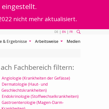
eingestellt.
2022 nicht mehr aktualisiert.
|
|
DE
EN
FR
te & Ergebnisse
Arbeitsweise
Medien
ach Fachbereich filtern:
Angiologie (Krankheiten der Gefässe)
Dermatologie (Haut- und
Geschlechtskrankheiten)
Endokrinologie (Stoffwechselkrankheiten)
Gastroenterologie (Magen-Darm-
Krankheiten)