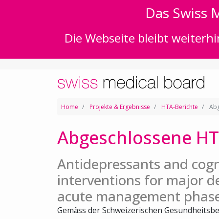
Das Swiss M
Die Webseite bleibt weiterhi
Home
Projekte & Ergebnisse
HTA-Berichte
Abg
Abgeschlossene HT
Antidepressants and cogn
interventions for major d
acute management phas
Gemäss der Schweizerischen Gesundheitsbe