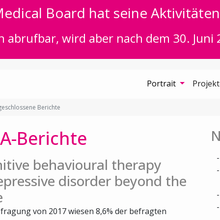
edical Board hat seine Aktivitäten 
n abrufbar, wird aber nach dem 30. Juni 
Portrait
Projek
eschlossene Berichte
A-Berichte
N
itive behavioural therapy
epressive disorder beyond the
e
fragung von 2017 wiesen 8,6% der befragten