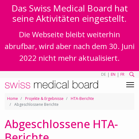
Das Swiss Medical Board hat
seine Aktivitäten eingestellt.
Die Webseite bleibt weiterhin
abrufbar, wird aber nach dem 30. Juni
2022 nicht mehr aktualisiert.
|
|
DE
EN
FR
Home
Projekte & Ergebnisse
HTA-Berichte
Abgeschlossene Berichte
Abgeschlossene HTA-
Berichte