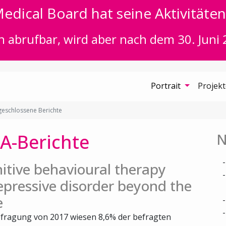
edical Board hat seine Aktivitäten 
n abrufbar, wird aber nach dem 30. Juni 
Portrait
Projek
eschlossene Berichte
A-Berichte
N
itive behavioural therapy
epressive disorder beyond the
e
fragung von 2017 wiesen 8,6% der befragten