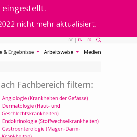
eingestellt.
2022 nicht mehr aktualisiert.
|
|
DE
EN
FR
te & Ergebnisse
Arbeitsweise
Medien
ach Fachbereich filtern:
Angiologie (Krankheiten der Gefässe)
Dermatologie (Haut- und
Geschlechtskrankheiten)
Endokrinologie (Stoffwechselkrankheiten)
Gastroenterologie (Magen-Darm-
Krankheiten)