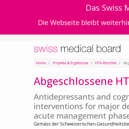
Das Swiss M
Die Webseite bleibt weiterhi
Home
Projekte & Ergebnisse
HTA-Berichte
Abg
Abgeschlossene HT
Antidepressants and cogn
interventions for major d
acute management phas
Gemäss der Schweizerischen Gesundheitsbe