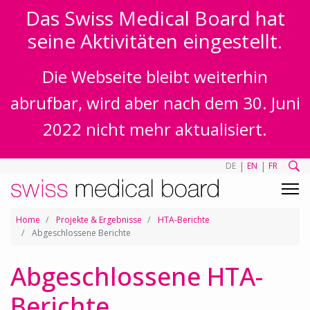
Das Swiss Medical Board hat
seine Aktivitäten eingestellt.
Die Webseite bleibt weiterhin
abrufbar, wird aber nach dem 30. Juni
2022 nicht mehr aktualisiert.
|
|
DE
EN
FR
Home
Projekte & Ergebnisse
HTA-Berichte
Abgeschlossene Berichte
Abgeschlossene HTA-
Berichte