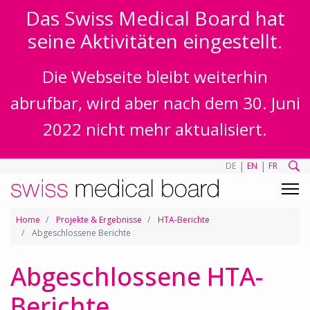
Das Swiss Medical Board hat
seine Aktivitäten eingestellt.
Die Webseite bleibt weiterhin
abrufbar, wird aber nach dem 30. Juni
2022 nicht mehr aktualisiert.
|
|
DE
EN
FR
Home
Projekte & Ergebnisse
HTA-Berichte
Abgeschlossene Berichte
Abgeschlossene HTA-
Berichte