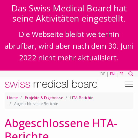
Das Swiss Medical Board hat
seine Aktivitäten eingestellt.
Die Webseite bleibt weiterhin
abrufbar, wird aber nach dem 30. Juni
2022 nicht mehr aktualisiert.
|
|
DE
EN
FR
Home
Projekte & Ergebnisse
HTA-Berichte
Abgeschlossene Berichte
Abgeschlossene HTA-
Berichte