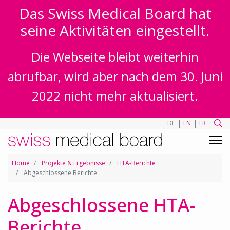
Das Swiss Medical Board hat
seine Aktivitäten eingestellt.
Die Webseite bleibt weiterhin
abrufbar, wird aber nach dem 30. Juni
2022 nicht mehr aktualisiert.
|
|
DE
EN
FR
Home
Projekte & Ergebnisse
HTA-Berichte
Abgeschlossene Berichte
Abgeschlossene HTA-
Berichte