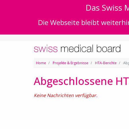
Das Swiss M
Die Webseite bleibt weiterhi
Home
Projekte & Ergebnisse
HTA-Berichte
Abg
Abgeschlossene HT
Keine Nachrichten verfügbar.