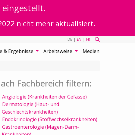
eingestellt.
2022 nicht mehr aktualisiert.
|
|
DE
EN
FR
te & Ergebnisse
Arbeitsweise
Medien
ach Fachbereich filtern:
Angiologie (Krankheiten der Gefässe)
Dermatologie (Haut- und
Geschlechtskrankheiten)
Endokrinologie (Stoffwechselkrankheiten)
Gastroenterologie (Magen-Darm-
Krankheiten)