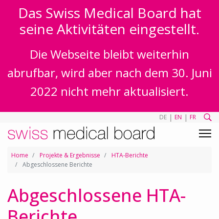
Das Swiss Medical Board hat
seine Aktivitäten eingestellt.
Die Webseite bleibt weiterhin
abrufbar, wird aber nach dem 30. Juni
2022 nicht mehr aktualisiert.
|
|
DE
EN
FR
Home
Projekte & Ergebnisse
HTA-Berichte
Abgeschlossene Berichte
Abgeschlossene HTA-
Berichte