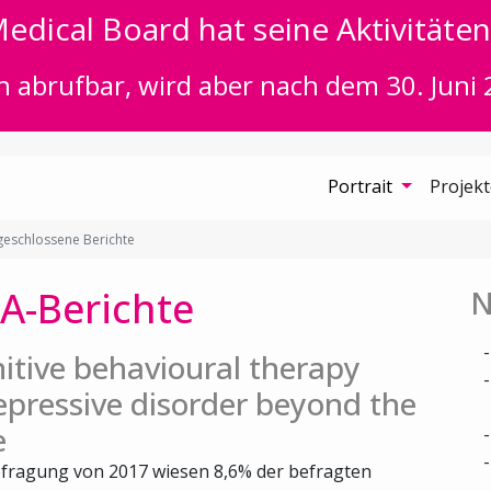
edical Board hat seine Aktivitäten 
n abrufbar, wird aber nach dem 30. Juni 
Portrait
Projek
eschlossene Berichte
A-Berichte
N
itive behavioural therapy
epressive disorder beyond the
e
fragung von 2017 wiesen 8,6% der befragten