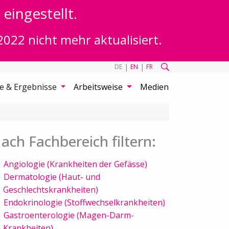
eingestellt.
2022 nicht mehr aktualisiert.
|
|
DE
EN
FR
te & Ergebnisse
Arbeitsweise
Medien
ach Fachbereich filtern:
Angiologie (Krankheiten der Gefässe)
Dermatologie (Haut- und
Geschlechtskrankheiten)
Endokrinologie (Stoffwechselkrankheiten)
Gastroenterologie (Magen-Darm-
Krankheiten)