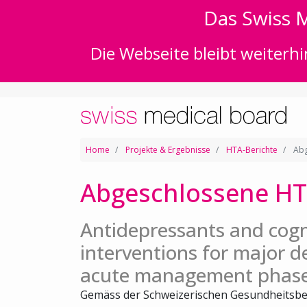
Das Swiss M
Die Webseite bleibt weiterhi
Home
Projekte & Ergebnisse
HTA-Berichte
Abg
Abgeschlossene HT
Antidepressants and cogn
interventions for major d
acute management phas
Gemäss der Schweizerischen Gesundheitsbe