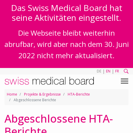
Das Swiss Medical Board hat
seine Aktivitäten eingestellt.
Die Webseite bleibt weiterhin
abrufbar, wird aber nach dem 30. Juni
2022 nicht mehr aktualisiert.
|
|
DE
EN
FR
Home
Projekte & Ergebnisse
HTA-Berichte
Abgeschlossene Berichte
Abgeschlossene HTA-
Berichte