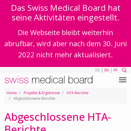
Das Swiss Medical Board hat
seine Aktivitäten eingestellt.
Die Webseite bleibt weiterhin
abrufbar, wird aber nach dem 30. Juni
2022 nicht mehr aktualisiert.
|
|
DE
EN
FR
Home
Projekte & Ergebnisse
HTA-Berichte
Abgeschlossene Berichte
Abgeschlossene HTA-
Berichte