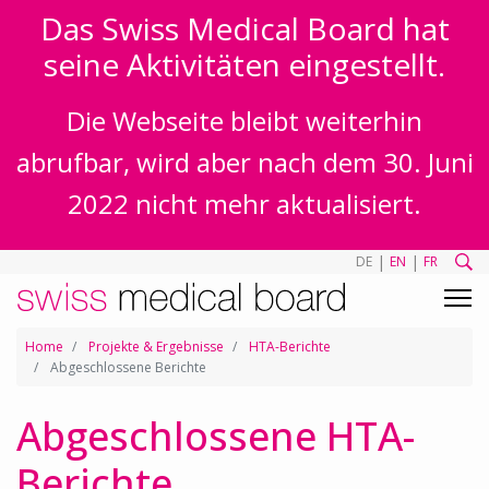
Das Swiss Medical Board hat
seine Aktivitäten eingestellt.
Die Webseite bleibt weiterhin
abrufbar, wird aber nach dem 30. Juni
2022 nicht mehr aktualisiert.
|
|
DE
EN
FR
Home
Projekte & Ergebnisse
HTA-Berichte
Abgeschlossene Berichte
Abgeschlossene HTA-
Berichte