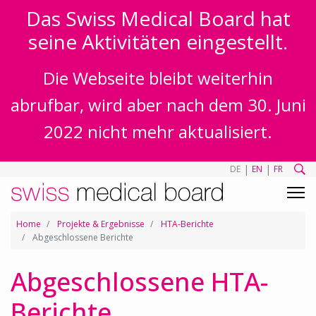
Das Swiss Medical Board hat
seine Aktivitäten eingestellt.
Die Webseite bleibt weiterhin
abrufbar, wird aber nach dem 30. Juni
2022 nicht mehr aktualisiert.
|
|
DE
EN
FR
Home
Projekte & Ergebnisse
HTA-Berichte
Abgeschlossene Berichte
Abgeschlossene HTA-
Berichte