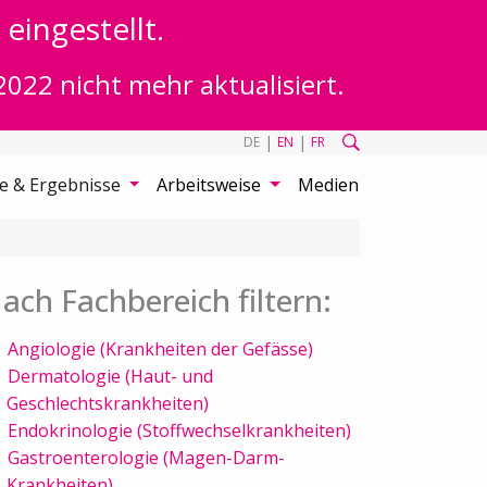
eingestellt.
2022 nicht mehr aktualisiert.
|
|
DE
EN
FR
te & Ergebnisse
Arbeitsweise
Medien
ach Fachbereich filtern:
Angiologie (Krankheiten der Gefässe)
Dermatologie (Haut- und
Geschlechtskrankheiten)
Endokrinologie (Stoffwechselkrankheiten)
Gastroenterologie (Magen-Darm-
Krankheiten)