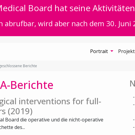
edical Board hat seine Aktivitäten 
n abrufbar, wird aber nach dem 30. Juni 
Portrait
Projek
eschlossene Berichte
A-Berichte
N
ical interventions for full-
rs (2019)
al Board die operative und die nicht-operative
ette des...