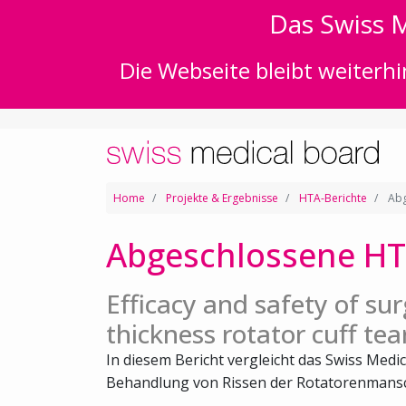
Das Swiss M
Die Webseite bleibt weiterhi
Home
Projekte & Ergebnisse
HTA-Berichte
Abg
Abgeschlossene HT
Efficacy and safety of surg
thickness rotator cuff tea
In diesem Bericht vergleicht das Swiss Medic
Behandlung von Rissen der Rotatorenmansch