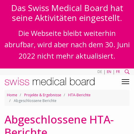
Das Swiss Medical Board hat
seine Aktivitäten eingestellt.
Die Webseite bleibt weiterhin
abrufbar, wird aber nach dem 30. Juni
2022 nicht mehr aktualisiert.
|
|
DE
EN
FR
Home
Projekte & Ergebnisse
HTA-Berichte
Abgeschlossene Berichte
Abgeschlossene HTA-
Berichte