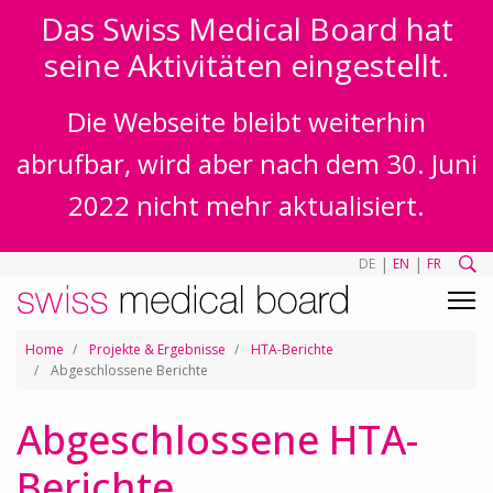
Das Swiss Medical Board hat
seine Aktivitäten eingestellt.
Die Webseite bleibt weiterhin
abrufbar, wird aber nach dem 30. Juni
2022 nicht mehr aktualisiert.
|
|
DE
EN
FR
Home
Projekte & Ergebnisse
HTA-Berichte
Abgeschlossene Berichte
Abgeschlossene HTA-
Berichte