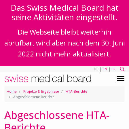
Das Swiss Medical Board hat
seine Aktivitäten eingestellt.
Die Webseite bleibt weiterhin
abrufbar, wird aber nach dem 30. Juni
2022 nicht mehr aktualisiert.
|
|
DE
EN
FR
Home
Projekte & Ergebnisse
HTA-Berichte
Abgeschlossene Berichte
Abgeschlossene HTA-
Berichte