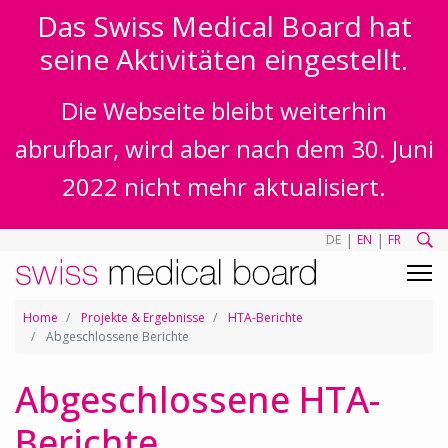
Das Swiss Medical Board hat
seine Aktivitäten eingestellt.
Die Webseite bleibt weiterhin
abrufbar, wird aber nach dem 30. Juni
2022 nicht mehr aktualisiert.
|
|
DE
EN
FR
Home
Projekte & Ergebnisse
HTA-Berichte
Abgeschlossene Berichte
Abgeschlossene HTA-
Berichte