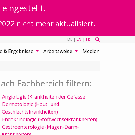
eingestellt.
2022 nicht mehr aktualisiert.
|
|
DE
EN
FR
te & Ergebnisse
Arbeitsweise
Medien
ach Fachbereich filtern:
Angiologie (Krankheiten der Gefässe)
Dermatologie (Haut- und
Geschlechtskrankheiten)
Endokrinologie (Stoffwechselkrankheiten)
Gastroenterologie (Magen-Darm-
Krankheiten)