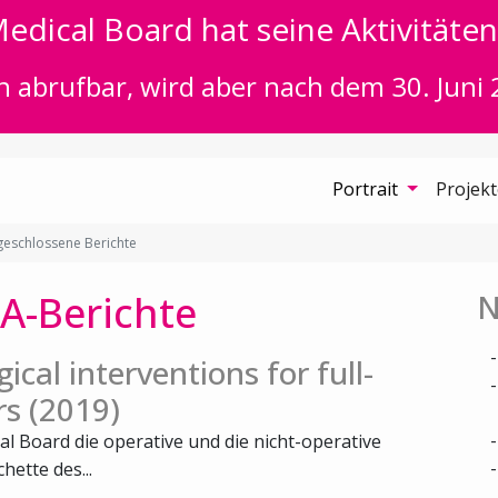
edical Board hat seine Aktivitäten 
n abrufbar, wird aber nach dem 30. Juni 
Portrait
Projek
eschlossene Berichte
A-Berichte
N
ical interventions for full-
rs (2019)
al Board die operative und die nicht-operative
ette des...