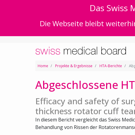
Das Swiss M
Die Webseite bleibt weiterhi
Home
Projekte & Ergebnisse
HTA-Berichte
Abg
Abgeschlossene HT
Efficacy and safety of surg
thickness rotator cuff tea
In diesem Bericht vergleicht das Swiss Medic
Behandlung von Rissen der Rotatorenmansch