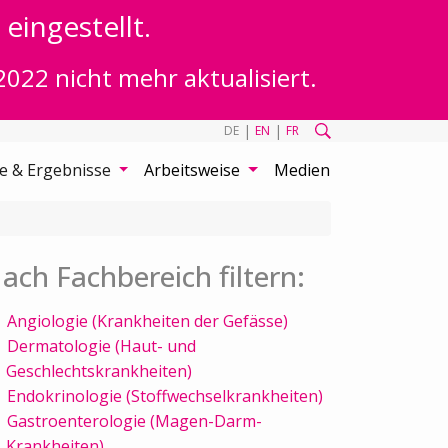
eingestellt.
2022 nicht mehr aktualisiert.
|
|
DE
EN
FR
te & Ergebnisse
Arbeitsweise
Medien
ach Fachbereich filtern:
Angiologie (Krankheiten der Gefässe)
Dermatologie (Haut- und
Geschlechtskrankheiten)
Endokrinologie (Stoffwechselkrankheiten)
Gastroenterologie (Magen-Darm-
Krankheiten)