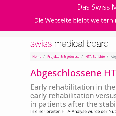
Das Swiss M
Die Webseite bleibt weiterhi
Home
Projekte & Ergebnisse
HTA-Berichte
Abg
Abgeschlossene HT
Early rehabilitation in th
early rehabilitation versu
in patients after the stab
In einer breiten HTA-Analyse wurde der Nut