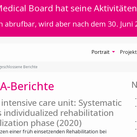
edical Board hat seine Aktivitäten 
n abrufbar, wird aber nach dem 30. Juni 
Portrait
Projek
eschlossene Berichte
A-Berichte
N
e intensive care unit: Systematic
s individualized rehabilitation
ilization phase (2020)
zen einer früh einsetzenden Rehabilitation bei