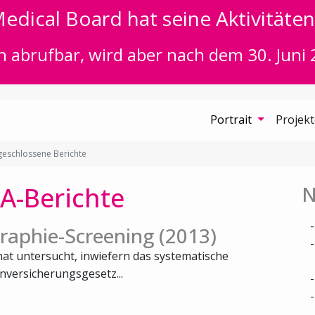
edical Board hat seine Aktivitäten 
n abrufbar, wird aber nach dem 30. Juni 
Portrait
Projek
eschlossene Berichte
A-Berichte
N
aphie-Screening (2013)
at untersucht, inwiefern das systematische
versicherungsgesetz...