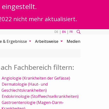
eingestellt.
2022 nicht mehr aktualisiert.
|
|
DE
EN
FR
te & Ergebnisse
Arbeitsweise
Medien
ach Fachbereich filtern:
Angiologie (Krankheiten der Gefässe)
Dermatologie (Haut- und
Geschlechtskrankheiten)
Endokrinologie (Stoffwechselkrankheiten)
Gastroenterologie (Magen-Darm-
Krankheiten)