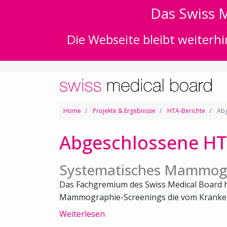
Das Swiss M
Die Webseite bleibt weiterhi
Home
Projekte & Ergebnisse
HTA-Berichte
Abg
Abgeschlossene HT
Systematisches Mammogr
Das Fachgremium des Swiss Medical Board h
Mammographie-Screenings die vom Kranken
Weiterlesen