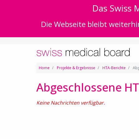
Das Swiss M
Die Webseite bleibt weiterhi
Home
Projekte & Ergebnisse
HTA-Berichte
Abg
Abgeschlossene HT
Keine Nachrichten verfügbar.