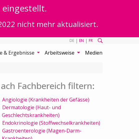
eingestellt.
2022 nicht mehr aktualisiert.
|
|
DE
EN
FR
te & Ergebnisse
Arbeitsweise
Medien
ach Fachbereich filtern:
Angiologie (Krankheiten der Gefässe)
Dermatologie (Haut- und
Geschlechtskrankheiten)
Endokrinologie (Stoffwechselkrankheiten)
Gastroenterologie (Magen-Darm-
Krankheiten)