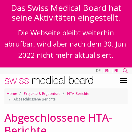
Das Swiss Medical Board hat
seine Aktivitäten eingestellt.
Die Webseite bleibt weiterhin
abrufbar, wird aber nach dem 30. Juni
2022 nicht mehr aktualisiert.
|
|
DE
EN
FR
Home
Projekte & Ergebnisse
HTA-Berichte
Abgeschlossene Berichte
Abgeschlossene HTA-
Berichte