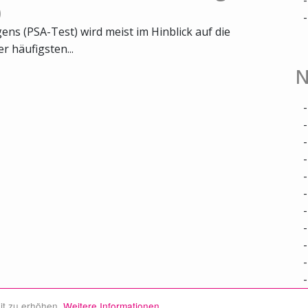
)
ns (PSA-Test) wird meist im Hinblick auf die
 häufigsten...
N
it zu erhöhen.
Weitere Informationen.