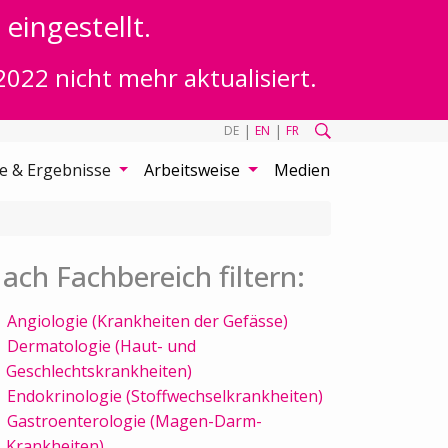
eingestellt.
2022 nicht mehr aktualisiert.
|
|
DE
EN
FR
te & Ergebnisse
Arbeitsweise
Medien
ach Fachbereich filtern:
Angiologie (Krankheiten der Gefässe)
Dermatologie (Haut- und
Geschlechtskrankheiten)
Endokrinologie (Stoffwechselkrankheiten)
Gastroenterologie (Magen-Darm-
Krankheiten)