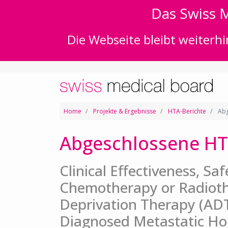
Das Swiss M
Die Webseite bleibt weiterhi
Home
Projekte & Ergebnisse
HTA-Berichte
Abg
Abgeschlossene HT
Clinical Effectiveness, Sa
Chemotherapy or Radiot
Deprivation Therapy (ADT
Diagnosed Metastatic Ho