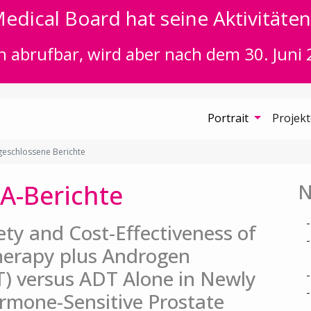
edical Board hat seine Aktivitäten 
n abrufbar, wird aber nach dem 30. Juni 
Portrait
Projek
eschlossene Berichte
A-Berichte
N
fety and Cost-Effectiveness of
herapy plus Androgen
) versus ADT Alone in Newly
rmone-Sensitive Prostate