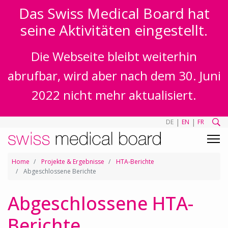
Das Swiss Medical Board hat
seine Aktivitäten eingestellt.
Die Webseite bleibt weiterhin
abrufbar, wird aber nach dem 30. Juni
2022 nicht mehr aktualisiert.
|
|
DE
EN
FR
Home
Projekte & Ergebnisse
HTA-Berichte
Abgeschlossene Berichte
Abgeschlossene HTA-
Berichte