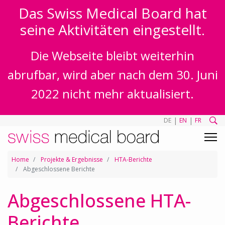
Das Swiss Medical Board hat
seine Aktivitäten eingestellt.
Die Webseite bleibt weiterhin
abrufbar, wird aber nach dem 30. Juni
2022 nicht mehr aktualisiert.
|
|
DE
EN
FR
Home
Projekte & Ergebnisse
HTA-Berichte
Abgeschlossene Berichte
Abgeschlossene HTA-
Berichte