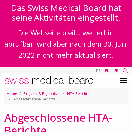
Das Swiss Medical Board hat
seine Aktivitäten eingestellt.
Die Webseite bleibt weiterhin
abrufbar, wird aber nach dem 30. Juni
2022 nicht mehr aktualisiert.
|
|
DE
EN
FR
Home
Projekte & Ergebnisse
HTA-Berichte
Abgeschlossene Berichte
Abgeschlossene HTA-
Berichte