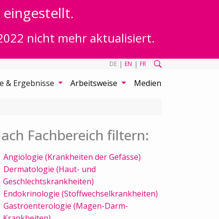
eingestellt.
2022 nicht mehr aktualisiert.
|
|
DE
EN
FR
te & Ergebnisse
Arbeitsweise
Medien
ach Fachbereich filtern:
Angiologie (Krankheiten der Gefässe)
Dermatologie (Haut- und
Geschlechtskrankheiten)
Endokrinologie (Stoffwechselkrankheiten)
Gastroenterologie (Magen-Darm-
Krankheiten)