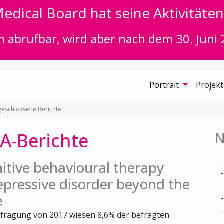
edical Board hat seine Aktivitäten 
n abrufbar, wird aber nach dem 30. Juni 
Portrait
Projek
eschlossene Berichte
A-Berichte
N
itive behavioural therapy
epressive disorder beyond the
e
fragung von 2017 wiesen 8,6% der befragten