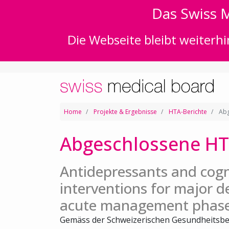
Das Swiss M
Die Webseite bleibt weiterhi
Home
Projekte & Ergebnisse
HTA-Berichte
Abg
Abgeschlossene HT
Antidepressants and cogn
interventions for major d
acute management phas
Gemäss der Schweizerischen Gesundheitsbe