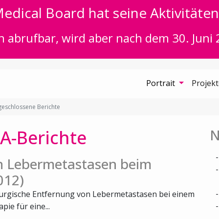
edical Board hat seine Aktivitäten 
n abrufbar, wird aber nach dem 30. Juni 
Portrait
Projek
eschlossene Berichte
A-Berichte
N
on Lebermetastasen beim
012)
hirurgische Entfernung von Lebermetastasen bei einem
ie für eine...