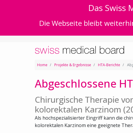
Das Swiss M
Die Webseite bleibt weiterhi
Home
Projekte & Ergebnisse
HTA-Berichte
Abg
Abgeschlossene HT
Chirurgische Therapie v
kolorektalen Karzinom (2
Als hochspezialisierter Eingriff kann die c
kolorektalen Karzinom eine geeignete Therap