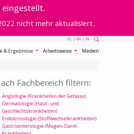
eingestellt.
2022 nicht mehr aktualisiert.
|
|
DE
EN
FR
te & Ergebnisse
Arbeitsweise
Medien
ach Fachbereich filtern:
Angiologie (Krankheiten der Gefässe)
Dermatologie (Haut- und
Geschlechtskrankheiten)
Endokrinologie (Stoffwechselkrankheiten)
Gastroenterologie (Magen-Darm-
Krankheiten)