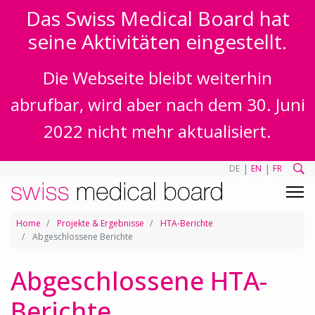
Das Swiss Medical Board hat
seine Aktivitäten eingestellt.
Die Webseite bleibt weiterhin
abrufbar, wird aber nach dem 30. Juni
2022 nicht mehr aktualisiert.
|
|
DE
EN
FR
Home
Projekte & Ergebnisse
HTA-Berichte
Abgeschlossene Berichte
Abgeschlossene HTA-
Berichte