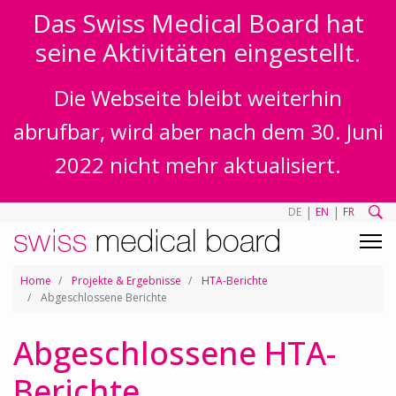
Das Swiss Medical Board hat
seine Aktivitäten eingestellt.
Die Webseite bleibt weiterhin
abrufbar, wird aber nach dem 30. Juni
2022 nicht mehr aktualisiert.
|
|
DE
EN
FR
Home
Projekte & Ergebnisse
HTA-Berichte
Abgeschlossene Berichte
Abgeschlossene HTA-
Berichte