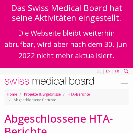
Das Swiss Medical Board hat
seine Aktivitäten eingestellt.
Die Webseite bleibt weiterhin
abrufbar, wird aber nach dem 30. Juni
2022 nicht mehr aktualisiert.
|
|
DE
EN
FR
Home
Projekte & Ergebnisse
HTA-Berichte
Abgeschlossene Berichte
Abgeschlossene HTA-
Berichte