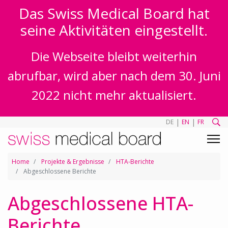
Das Swiss Medical Board hat
seine Aktivitäten eingestellt.
Die Webseite bleibt weiterhin
abrufbar, wird aber nach dem 30. Juni
2022 nicht mehr aktualisiert.
|
|
DE
EN
FR
Home
Projekte & Ergebnisse
HTA-Berichte
Abgeschlossene Berichte
Abgeschlossene HTA-
Berichte