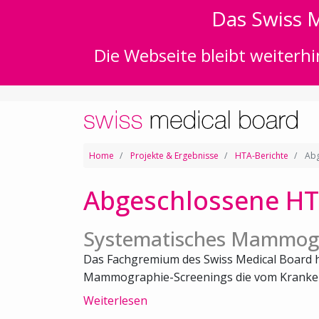
Das Swiss M
Die Webseite bleibt weiterhi
Home
Projekte & Ergebnisse
HTA-Berichte
Abg
Abgeschlossene HT
Systematisches Mammogr
Das Fachgremium des Swiss Medical Board h
Mammographie-Screenings die vom Kranken
Weiterlesen