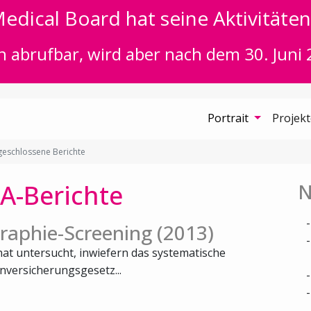
edical Board hat seine Aktivitäten 
n abrufbar, wird aber nach dem 30. Juni 
Portrait
Projek
eschlossene Berichte
A-Berichte
N
aphie-Screening (2013)
at untersucht, inwiefern das systematische
versicherungsgesetz...