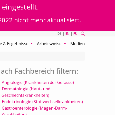
eingestellt.
2022 nicht mehr aktualisiert.
|
|
DE
EN
FR
te & Ergebnisse
Arbeitsweise
Medien
ach Fachbereich filtern:
Angiologie (Krankheiten der Gefässe)
Dermatologie (Haut- und
Geschlechtskrankheiten)
Endokrinologie (Stoffwechselkrankheiten)
Gastroenterologie (Magen-Darm-
Krankheiten)