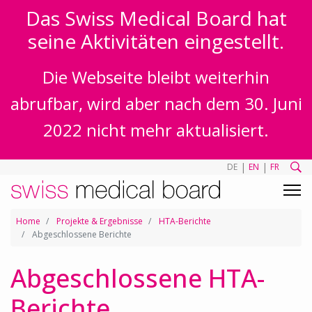
Das Swiss Medical Board hat
seine Aktivitäten eingestellt.
Die Webseite bleibt weiterhin
abrufbar, wird aber nach dem 30. Juni
2022 nicht mehr aktualisiert.
|
|
DE
EN
FR
Home
Projekte & Ergebnisse
HTA-Berichte
Abgeschlossene Berichte
Abgeschlossene HTA-
Berichte