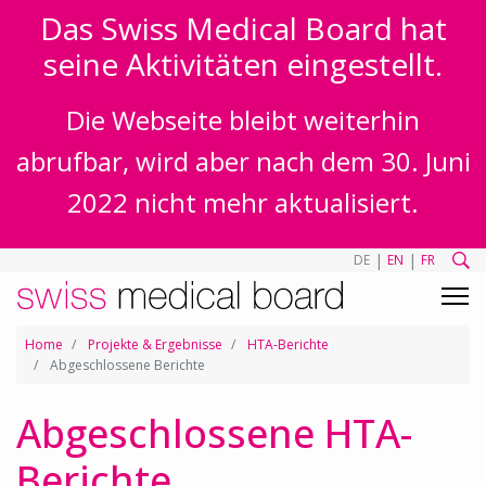
Das Swiss Medical Board hat
seine Aktivitäten eingestellt.
Die Webseite bleibt weiterhin
abrufbar, wird aber nach dem 30. Juni
2022 nicht mehr aktualisiert.
|
|
DE
EN
FR
Home
Projekte & Ergebnisse
HTA-Berichte
Abgeschlossene Berichte
Abgeschlossene HTA-
Berichte