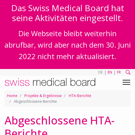
Das Swiss Medical Board hat
seine Aktivitäten eingestellt.
Die Webseite bleibt weiterhin
abrufbar, wird aber nach dem 30. Juni
2022 nicht mehr aktualisiert.
|
|
DE
EN
FR
Home
Projekte & Ergebnisse
HTA-Berichte
Abgeschlossene Berichte
Abgeschlossene HTA-
Berichte