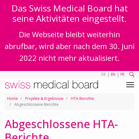
Das Swiss Medical Board hat
seine Aktivitäten eingestellt.
Die Webseite bleibt weiterhin
abrufbar, wird aber nach dem 30. Juni
2022 nicht mehr aktualisiert.
|
|
DE
EN
FR
Home
Projekte & Ergebnisse
HTA-Berichte
Abgeschlossene Berichte
Abgeschlossene HTA-
Berichte