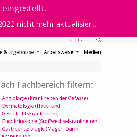
eingestellt.
2022 nicht mehr aktualisiert.
|
|
DE
EN
FR
te & Ergebnisse
Arbeitsweise
Medien
ach Fachbereich filtern:
Angiologie (Krankheiten der Gefässe)
Dermatologie (Haut- und
Geschlechtskrankheiten)
Endokrinologie (Stoffwechselkrankheiten)
Gastroenterologie (Magen-Darm-
Krankheiten)