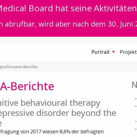
edical Board hat seine Aktivitäten 
n abrufbar, wird aber nach dem 30. Juni 
Portrait
Projek
eschlossene Berichte
A-Berichte
N
itive behavioural therapy
epressive disorder beyond the
e
fragung von 2017 wiesen 8,6% der befragten