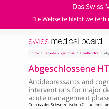
Das Swiss M
Die Webseite bleibt weiterhi
Home
Projekte & Ergebnisse
HTA-Berichte
Abg
Abgeschlossene HT
Antidepressants and cogn
interventions for major d
acute management phas
Gemäss der Schweizerischen Gesundheitsbe