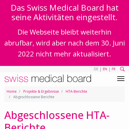
Das Swiss Medical Board hat
seine Aktivitäten eingestellt.
Die Webseite bleibt weiterhin
abrufbar, wird aber nach dem 30. Juni
2022 nicht mehr aktualisiert.
|
|
DE
EN
FR
Home
Projekte & Ergebnisse
HTA-Berichte
Abgeschlossene Berichte
Abgeschlossene HTA-
Berichte