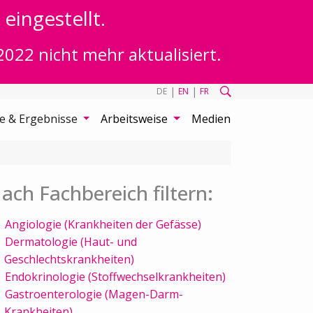
eingestellt.
2022 nicht mehr aktualisiert.
|
|
DE
EN
FR
te & Ergebnisse
Arbeitsweise
Medien
ach Fachbereich filtern:
Angiologie (Krankheiten der Gefässe)
Dermatologie (Haut- und
Geschlechtskrankheiten)
Endokrinologie (Stoffwechselkrankheiten)
Gastroenterologie (Magen-Darm-
Krankheiten)