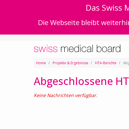
Das Swiss M
Die Webseite bleibt weiterhi
Home
Projekte & Ergebnisse
HTA-Berichte
Abg
Abgeschlossene HT
Keine Nachrichten verfügbar.