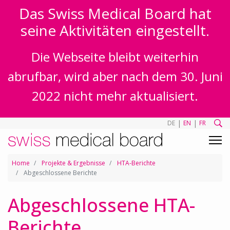
Das Swiss Medical Board hat
seine Aktivitäten eingestellt.
Die Webseite bleibt weiterhin
abrufbar, wird aber nach dem 30. Juni
2022 nicht mehr aktualisiert.
|
|
DE
EN
FR
Home
Projekte & Ergebnisse
HTA-Berichte
Abgeschlossene Berichte
Abgeschlossene HTA-
Berichte