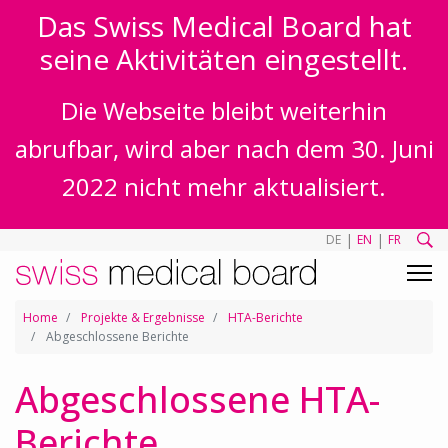
Das Swiss Medical Board hat
seine Aktivitäten eingestellt.
Die Webseite bleibt weiterhin
abrufbar, wird aber nach dem 30. Juni
2022 nicht mehr aktualisiert.
|
|
DE
EN
FR
Home
Projekte & Ergebnisse
HTA-Berichte
Abgeschlossene Berichte
Abgeschlossene HTA-
Berichte