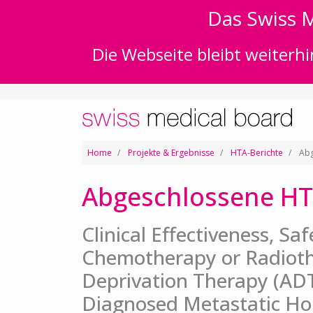
Das Swiss M
Die Webseite bleibt weiterhi
Home
Projekte & Ergebnisse
HTA-Berichte
Abg
Abgeschlossene HT
Clinical Effectiveness, Sa
Chemotherapy or Radiot
Deprivation Therapy (ADT
Diagnosed Metastatic Ho