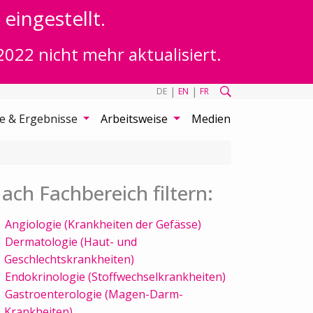
eingestellt.
2022 nicht mehr aktualisiert.
|
|
DE
EN
FR
te & Ergebnisse
Arbeitsweise
Medien
ach Fachbereich filtern:
Angiologie (Krankheiten der Gefässe)
Dermatologie (Haut- und
Geschlechtskrankheiten)
Endokrinologie (Stoffwechselkrankheiten)
Gastroenterologie (Magen-Darm-
Krankheiten)