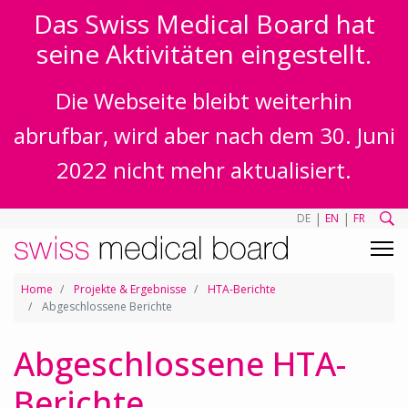
Das Swiss Medical Board hat
seine Aktivitäten eingestellt.
Die Webseite bleibt weiterhin
abrufbar, wird aber nach dem 30. Juni
2022 nicht mehr aktualisiert.
|
|
DE
EN
FR
Home
Projekte & Ergebnisse
HTA-Berichte
Abgeschlossene Berichte
Abgeschlossene HTA-
Berichte