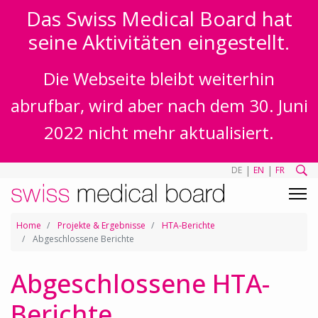
Das Swiss Medical Board hat
seine Aktivitäten eingestellt.
Die Webseite bleibt weiterhin
abrufbar, wird aber nach dem 30. Juni
2022 nicht mehr aktualisiert.
|
|
DE
EN
FR
Home
Projekte & Ergebnisse
HTA-Berichte
Abgeschlossene Berichte
Abgeschlossene HTA-
Berichte